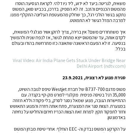
משאית, לגריטה ביעד לא ידוע, ליד ניו דלהי. לקראת הנסיעה הוסרו
מהמטוס הכנפיים והזנב. זה לא הספיק. בדרכו, בכביש סואן, המטוס
נתקע בגשר הולכי רגל, כך שחלק מהמעטפת העליונה התקלף ממנו.
למרבה המזל הגשר לא התמוטט.
איך משתחררים משם? אין ברירה, צריך לרוקן אוויר מגלגלי המשאית,
לקדם אותה, עד שהמטוס ייצא מתחת לגשר, אז לנפח שנית ולהמשיך
בנסיעה. זו לא הפעם הראשונה שתאונה כזו מתרחשת בהודו ובעולם
בכלל.
Viral Video: Air India Plane Gets Stuck Under Bridge Near
Delhi Airport (ndtv.com)
סגירת מנוע לא רצונית, 23.9.2021
מטוס מדגם B737-700 של חברת Westjet טיפס לגובה השיוט,
35,000 רגל בטיסה פנימית מקלגרי לפורט מק-קיי בקנדה. עם
ההתיישרות הגובה, מנוע שמאל נסגר לסרק, בלי פקודה וללא תזוזה
במצערת. הצוות סגר את המצערת, פתח אותה חזרה והמנוע התאושש
וחזר לתפקוד תקין. למרות זאת הצוות הכריז חירום והחליטו על נחיתה
באדמונטון.
על הקרקע המטוס נבדק וה- EEC הוחלף. אחרי טיסת מבחן המטוס