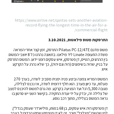
https://www.airlive.net/qantas-sets-another-aviation-
record-flying-the-longest-time-in-the-air-for-a-
commercial-flight/
התרסקות מטוס פילאטוס, 3.10.2021
מטוס מדגם Pilatus PC-12/47E התרסק, זמן קצר אחרי המראה
משדה התעופה Linate ליד מילאנו. בתאונה נהרגו כל 8 יושבי המטוס.
בין ההרוגים, הטייס, דן פטרסקו, איש עסקים רומני ידוע. המטוס התרסק
על בניין, שהיה בשיפוצים (היה וגם יהיה), כך שלא נהרג על הקרקע
איש.
המטוס המריא צפונה וביצע פניה ימנית מסביב לשדה, בערך 270
מעלות, עד כיוון מערב. הוא חלף דרומית לשדה, אז נכנס לצלילה,
מגובה 5,300 רגל ועד הפגיעה בקרקע. מה גרם למטוס להיכנס למצב
של צלילה זה, יבדק על ידי ועדת החקירה. בקישור השני יש סרטון בו
נראה המטוס בצלילה, מתוך רכב נוסע.
דן פטרסקו היה איש עסקים, בן 68 במותו, מיליארדר שעסק בנדל"ן.
למי שהשם "מצלצל" מוכר, זה לא דן פטרסקו שחקן הכדורגל בעבר.