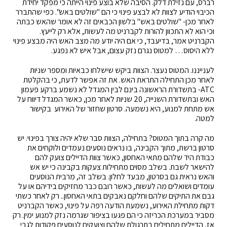
רברס, עם נזילת דלק. הסיבה שלא בוצע פינוי הייתה כי מפקד יחידת
הכיבוי הודיע לצוות לא לבצע פינוי כי הם "שולטים באש". כפי שהתברר
לאחר מכן- "שולטים באש" בלשון הכבאים זה לא אומר שהאש כבתה
וכי הוא לא התכוון להורות לקברניט מה לעשות, אלא רק לייעץ.
הקברניט אמר, בדיעבד, כי אם היה יודע מה מצב האש היה מבצע פינוי
ללא היסוס… למטוס נגרם נזק עצום, אבל איש לא נפגע.
לענייננו. המטוס נעצר. הצוות ביקש שישלחו כבאיות ומספר שניות
לאחר מכן התחילה התראת האש. את זה אפשר לדעת, כי בהקלטת
ATC- בתשדורת הראשונה בינם לבין המגדל לא נשמע ברקע פעמון
האש ובתשדורת השנייה, 20 שניות לאחר מכן, כאשר המגדל דיווח על
אש מתחת למנוע, היא נשמעה. סרטון שחזור של האירוע בקישור
למטה.
מה קרה בתוך המטוס? בתחילה, הצוות סבר שלא יהיה צורך בפינוי. יש
סרטון ברשת, מתוך הקבינה, בו נראים נוסעים נעמדים ולוקחים את
כבודת היד שלהם מתאי האחסון, כאשר צוות הדיילים צועק להם
להישאר לשבת. בשלב מסוים מתחילות צעקות בקבינה כי יש אש
והאש נראית גם בסרטון, מבעד לחלון. בשלב זה, מרבית הנוסעים
עומדים ושואלים מה לעשות, כאשר רובם כבר מחזיקים בידיהם או על
גבם את התיקים שלהם וחלקם נאבקים בתאי האחסון.. רק לאחר כשתי
דקות מתחילת האירוע, נשמעת הודעה רפה על פינוי, כאשר הקברניט
מסביר במערכת הכריזה כי הם פגעו בציפור שגרמה נזק למנוע ימין. רק
אז, הדיילים מתחילים בתרגולת שלהם וצועקים לנוסעים פקודות לגבי