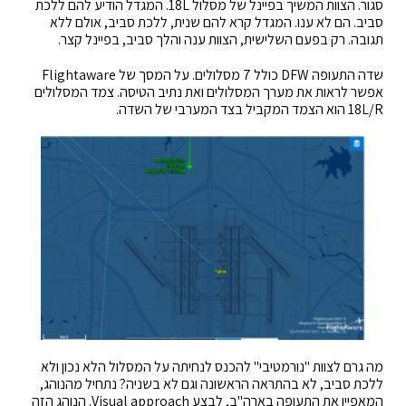
סגור. הצוות המשיך בפיינל של מסלול 18L. המגדל הודיע להם ללכת
סביב. הם לא ענו. המגדל קרא להם שנית, ללכת סביב, אולם ללא
תגובה. רק בפעם השלישית, הצוות ענה והלך סביב, בפיינל קצר.
שדה התעופה DFW כולל 7 מסלולים. על המסך של Flightaware
אפשר לראות את מערך המסלולים ואת נתיב הטיסה. צמד המסלולים
18L/R הוא הצמד המקביל בצד המערבי של השדה.
מה גרם לצוות "נורמטיבי" להכנס לנחיתה על המסלול הלא נכון ולא
ללכת סביב, לא בהתראה הראשונה וגם לא בשניה? נתחיל מהנוהג,
המאפיין את התעופה בארה"ב, לבצע Visual approach. הנוהג הזה