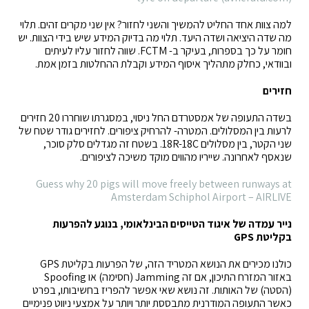
למה צוות אחד החליט להמשיך והשני לחזור? אין שני מקרים זהים. תלוי
מה שדה היציאה ושדה היעד. תלוי מה בדיוק המידע שיש בידי הצוות. יש
חומר על כך בספרות, בעיקר ב- FCTM. שווה לחזור עליו לעיתים
ובוודאי, כחלק מתהליך איסוף המידע וקבלת ההחלטות בזמן אמת.
חזירים
בשדה התעופה של אמסטרדם החל ניסוי, במסגרתו שוחררו 20 חזירים
לרעות בין המסלולים. המטרה- להרחיק ציפורים. לחזירים גודר שטח של
שני הקטר, בין מסלולים 18R-18C. בשטח זה מגדלים סלק סוכר,
שנאסף לאחרונה. שייריו מהווים מוקד משיכה לציפורים.
Guess why 20 pigs will move freely between runways at
Amsterdam Schiphol Airport – AIRLIVE
נייר עמדה של איגוד הטייסים הבינלאומי, בנוגע להפרעות
בקליטת
GPS
כולנו מכירים את הנושא המטריד הזה, של הפרעות בקליטת GPS
באזור המזרח התיכון, אם זה Jamming (חסימה) או Spoofing
(הסטה) של האותות. זה נושא שאי אפשר להפריז בחשיבותו, בפרט
כאשר התעופה המודרנית מתבססת יותר ויותר על אמצעי ניווט פנימיים