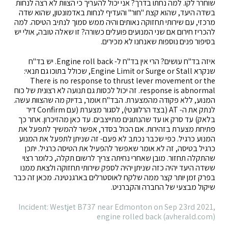
שוחרר לקו. למה נחתו בדרך? אני יכול להעריך כי הצוות לא רצה לנחות
בשדה היעד, שהוא קצת "חור" והעדיף לנחות באדמונטון, שהוא שדה
מרכזי, עם שירותי תחזוקה נאותים והיה ממש סמוך לנתיב הטיסה. למה
להכריז חירום אם שני המנועים פועלים כשורה? זו שאלה טובה, אולי יש
בסיפור פנים נוספות שאנחנו לא מכירים.
איזה בד"ח עושים? הרי אין בד"ח ל- Engine roll back. יש בד"ח
שנקרא Engine Limit or Surge or Stall, שכולל בתוכו גם תנאי:
There is no response to thrust lever movement or the
response is abnormal. זה יכול לכסות גם תנועה לא רצונית של כוח
המנוע, ללא פקודה מהמצערת. הבד"ח אומר, בדיוק מה שהצוות עשה.
לנתק את ה- AT (בצד הרלוונטי), לסגור מצערת (עם Confirm דיר
בלאק) עד סרק או עד שהנתונים מתייצבים. עד כאן מהזיכרון. אחר כך
פתיחת מצערת בזהירות. אם הכול בסדר, אפשר להמשיך לתפעל את
המנוע כרגיל. כפי שכבר נכתב לא פעם- זה שניתן לתפעל את המנוע
כרגיל בטיסה, זה לא אומר שאפשר להפעיל את הטיסה כרגיל. יתכן
שהתקלה תחזור. מובן שאחרי נחיתה צריך לרשום תקלה, כלומר רצוי
ששדה היעד יהיה כזה שניתן יהיה לספק שירותי תחזוקה ולצאת ממנו
בפרק זמן יותר קצר ממה שלקח לאוסטרלים בארגנטינה. מכאן זה כבר
שיקול מבצעי של החברה והקברניט.
Incident: Westjet B737 near Edmonton on Sep 23rd 2021,
engine rolled back (avherald.com)