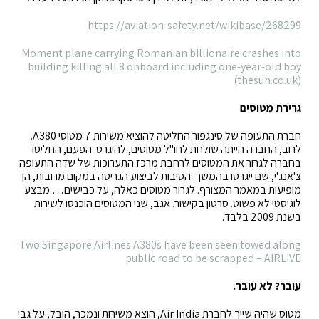
https://aviation-safety.net/wikibase/268299
Moment plane carrying Romanian billionaire crashes into
building killing all 8 onboard including one-year-old boy
(thesun.co.uk)
גרירת מטוסים
חברת התעופה של סינגפור החליטה להוציא משירות 7 מטוסי A380.
לרוב, החברה הייתה שולחת לחו"ל מטוסים, להיגרט. הפעם, החליטו
בחברה לגרור את המטוסים לרחבת מרכז התערוכות של שדה התעופה
צ'אנג'י, שם ייגרטו בהמשך. הסיבות לביצוע הגריטה במקום מרובות, הן
מופיעות במאמר המצורף. לגרור מטוסים כאלה, על כבישים… מבצע
לוגיסטי לא פשוט. סרטון בקישור. אגב, שני המטוסים הוכנסו לשירות
בשנת 2009 בלבד.
Two Singapore Airlines A380s have been seen towed along
public road to be scrapped – AIRLIVE
עובר? לא עובר.
מטוס שהיה שייך לחברת Air India, הוצא משירות ונמכר, הובל, על גבי