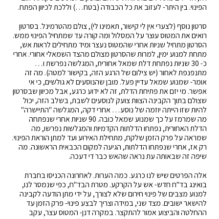
הפינוי. בין היתר- לעזוב את כל הכבודה (בטח…) וללכת לכיוון הפתח.
סרטון נוסף (לצערי אין לי קישור, תאמינו לי), צולם מהטרמינל. בסרטון
רואים את המטוס עוצר על המסלול ומה קורה עד שמתחיל הפינוי ממש.
הסרטון מתחיל שניות אחרי שהמטוס נעצר ומיד מתחילים לראות אש,
מתחת למנוע ימין, למרות שהסרטון מצולם מהצד השמאלי אחורי. אחרי
כ- 30 שניות נפתחת דלת שמאל אחורית, המגלשה נפרשת ו…
מתנפנפת לאחור (יש צילום של הרגע הזה, בקישור למטה). מה זה
אומר- שמנוע שמאל עדיין פעל. מובן שהנוסעים לא גולשים, כי אי
אפשר. מי יזם את פתיחת הדלת, זה לא ידוע כרגע, אבל מכיוון שבסרטון
שצולם בתוך הקבינה הצוות צועק לנוסעים לשבת, בשלב הזה, יכול
להיות שזו הייתה יוזמה של נוסע… אחרי דקה, המגלשה "התיישרה"
מה שמרמז על כך שמנוע שמאל כובה. 90 שניות אחרי שנפתחה
הדלת האחורית, נפתחו הדלתות הקדמיות והמגלשות נפרשו, מה
שמראה על פרק הזמן שלקח, מתחילת האירוע ועד למתן הוראת הפינוי.
רק אז, אחרי שנפתחו הדלתות, הגיעה למקום הכבאית הראשונה. מה
שיפה זה שבאותה עת נראה שהאש כבר די דעכה.
אלה הפרטים שיש לנו כרגע. כמה הערות. לאחרונה הכניסו בחברת
בואינג בד"ח חדש- אש על הקרקע. מטרת הבד"ח, כפי שנמסר לנו,
למנוע מצבים של פינוי חירום שלא לצורך, על ידי מתן הודעה לקבינה
להישאר ישובים. מצד שני, במידה וצריך לבצע פינוי- פרק הזמן עד
ההחלטה והביצוע אמור להתקצר. במקרה דנן- המטוס עצר, עקב