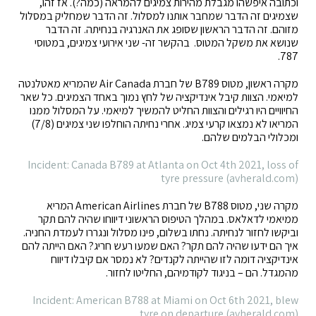
וכתובה איפשהו מגבלת מהירות צמיגים להמראה (כמה?). אז זהו,
שצמיגים זה הדבר שמחבר אותנו למסלול. זה הדבר שמחליק במסלול
מזוהם. זה הדבר הראשון שסופג את האנרגיה בנחיתה. זה הדבר
שנושא את משקל המטוס. בהקשר זה- שני אירועי צמיגים, במטוסי
787.
מקרה ראשון, מטוס B789 של חברת Air Canada שהמריא מאטלנטה
למיאמי. הצוות קיבל אינדיקציה של לחץ נמוך באחד הצמיגים. כל שאר
החיוויים היו רגילים והצוות החליט להמשיך למיאמי. על המסלול ממנו
המריאו לא נמצאו קרעי צמיג. אחרי נחיתה הוחלפו שני צמיגים (7/8)
ומכלולי הבלמים שלהם.
Incident: Canada B789 at Atlanta on Oct 4th 2021, loss of
tyre pressure (avherald.com)
מקרה שני, מטוס B788 של חברת American Airlines המריא
ממיאמי לדאלאס. במהלך הטיפוס הראשוני דיווחו שהיה להם תקר
וביקשו לחזור לנחיתה. נחתו בשלום, פינו מסלול ונגררו לעמדת החניה.
איך הם ידעו שהיה להם תקר? האם שמעו רעש חריג? האם הייתה להם
אינדיקציה דומה לזו שהייתה לקנדים? לא נמסר אם קיבלו דיווח
מהמגדל. הם – בניגוד לקודמיהם, החליטו לחזור.
Incident: American B788 at Miami on Oct 6th 2021, blew
tyre on departure (avherald.com)