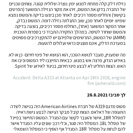
נזילת דלק קלה מתחת למנוע ימין. נוצרה שלולית קטנה. צוותים טכניים
של החברה בדקו את המטוס, זיהו את מקור הנזילה המשוער (הפרטים
בקישור) והחליפו מספר רכיבים. לאחר מכן ביצעו בדיקה והמטוס נמצא
שמיש. יומיים לאחר מכן, שוב התגלתה נזילה דומה. המטוס נבדק,
אותר המקור המשוער (אחר), הוחלפו מספר רכיבים, בוצעה בדיקה
והמטוס שוחרר לטיסה. במהלך החקירה התברר כי בספרות הטכנית
(AMM) של המטוס, התרשימים שלפיהם יש להתקין רכיבים מסוימים
במערכת הדלק, אינם מוצגים כראוי ועלולים להטעות.
מה שמעניין, מעבר לנושא הטכני, הוא הנושא של פינוי חירום- כן או לא.
באירוע הנדון, פרצה אש במנוע. כבאיות התייצבו ליד המטוס וכיבו את
האש. הצוות החליט לא לבצע פינוי חירום, בניגוד לאירוע של Spirit.
Accident: Delta A333 at Atlanta on Apr 18th 2018, engine
fire (avherald.com)
לך סביב! 28.8.2021
מטוס מדגם A319 של חברת American Airlines היה בגישה לשדה
התעופה של דאלאס. הצוות קיבל מבקר הגישה לבצע גישת ראייה
למסלול 18R, אישר והועבר לקשר עם המגדל. המטוס התיישר בפיינל
של מסלול 18L. המסלול היה סגור, וכלי רכב שונים עליו. המגדל אישר
להם לנחות על מסלול 18R. המגדל אף הוסיף כי המסלול השמאלי