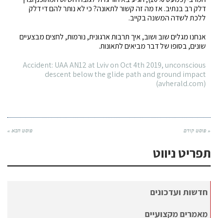
דלק רב בנתיב. אז מה זה קשור לתאונה? כי לא נותר להם די דלק
ללכת לשדה המשנה בקייב.
אנחנו מגלים שוב ושוב, איך תרבות ארגונית, נורמות, לחצים מבצעיים
שונים, בסופו של דבר מביאים לתאונות.
Accident: UAA AN12 at Lviv on Oct 4th 2019, unconscious
descent below the glide path and ground impact
(avherald.com)
« פוסט קודם
פוסט הבא »
תפריט ניווט
חדשות ועדכונים
מאמרים מקצועיים