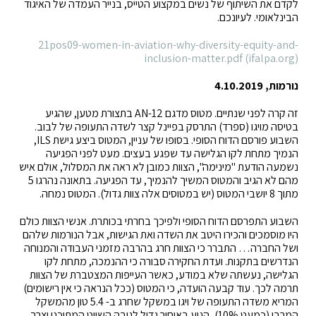
לקדם את השיתוף של נשים במקצוע הטייס, בנייר העמדה של האיגוד
הבינלאומי. לעיונכם.
21pos09-women-in-aviation-why-diversity-equity-and-
inclusion-matter.pdf (ifalpa.org)
נורמות, 4.10.2019
זה קרה לפני שנתיים. מטוס מדגם AN-12 בתצורת מטען, שהגיע
בטיסה מויגו (ספרד) התרסק בפיינל קצר לשדה התעופה של לבוב.
השבוע פורסם הדוח הסופי. בסופו של עניין, המטוס ביצע גישת ILS,
הנמיך מתחת לקו הגלישה עד שפגע בעצים. מעט לפני הפגיעה
נשמעה הודעת "מינימה", הצוות כמובן לא ראה את המסלול, אולם איש
מהם לא הגיב והמטוס המשיך להנמיך, עד הפגיעה. בתאונה נהרגו 5
מתוך 8 יושבי המטוס (יש במטוסים אלה צוות גדול). המטוס נמחה.
השבוע התפרסם הדוח הסופי ולפיכך בחרתי בכותרת. אנשי הצוות כולם
היו מוסמכים והכירו היטב את השדה ואת הגישות, אבל הנורמות שלהם
ושל החברה… התברר כי הצוות חרג בהרבה מזמני העבודה והמנוחה
הנדרשים בתקנות. ועדת החקירה סבורה כי ההנמכה, מתחת לקו
הגלישה, נעשתה שלא במודע, כאשר העייפות המצטברת של הצוות
תרמה לכך. עוד קבעה הועדה, כי המטוס (ככל הנראה כי אין רישומים)
המריא משדה התעופה של ויגו במשקל שחרג ב- 5.4 טון מהמשקל
המרבי (כמעט 10%), הגיע באיחור גדול לגובה השיוט המתוכנן וצרך