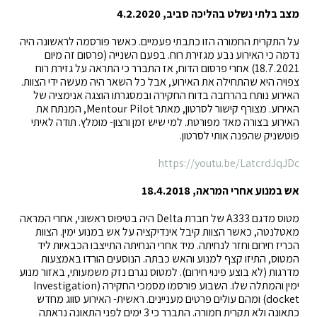
מצב בלתי נשלט בהליכה סביב, 4.2.2020
על התקרית החמורה הזו כתבתי פעמיים. כאשר פורסמה לראשונה היה
נדמה כי האירוע נבע מגזירת רוח. בפעם השנייה (פרסום זה מיום
18.7.2021) אחרי פרסום הדוח, אז התברר כי התראה על גזירת רוח
צפויה היא שהתחילה את האירוע, אבל כל השאר היה מעשה ידי הצוות.
האירוע נותח בהרחבה בדוח החקירה ובמסגרתו הוצגה אנימציה של
האירוע. מצורף קישור לסרטון, מאתר Mentour Pilot, המנתח את
האירוע בצורה מאד מפורטת. למי שיש זמן ורצון- מומלץ. תודה לאיתי
פוטשניק שהפנה אותי לסרטון.
https://youtu.be/LatcrdJqJDc
אש במנוע אחרי המראה, 18.4.2018
מטוס מדגם A333 של חברת Delta היה בטיפוס ראשוני, אחרי המראה
מאטלנטה, כאשר הצוות קיבל אינדיקציה על אש במנוע ימין. הצוות
הכריז חירום וחזר לנחיתה. מיד אחרי הנחיתה התייצבו הכבאיות ליד
המטוס, התיזו קצף למנוע והאש כבתה. הנוסעים הורדו באמצעות
מדרגות (לא בוצע פינוי חירום). למטוס נגרם נזק משמעותי, באזור מנוע
ימין והמתלה שלו. השבוע פורסמו מסמכי החקירה (Investigation
docket) ומהם עולים פרטים מעניינים. ראשית- האירוע סווג מחדש
כתאונה ולא תקרית חמורה. התברר כי 3 ימים לפני התאונה נראתה