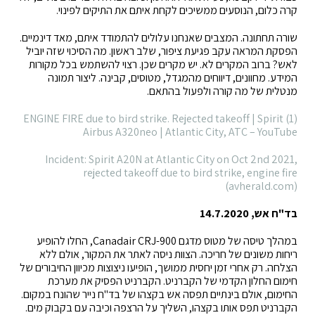
קרה כלום, הנוסעים ממשיכים לקחת איתם את התיקים לפינוי.
שורה תחתונה. המצבים שאנחנו עלולים להתמודד איתם, מאד דינמיים.
הפסקת המראה עקב פגיעת ציפור, שלב ראשון. מה הסיכוי שזה יוביל
לאש? ברוב המקרים לא. יש מקרים שכן. רצוי להשתמש בכל מקורות
המידע. מחוונים, דיווחים מהמגדל, מטוסים, קבינה. ליצור תמונה
מנטלית של מה קורה ולפעול בהתאם.
(1) ENGINE FIRE due to bird strike. Rejected takeoff | Spirit
Airbus A320neo | Atlantic City, ATC – YouTube
Incident: Spirit A20N at Atlantic City on Oct 2nd 2021,
rejected takeoff due to bird strike, engine fire
(avherald.com)
בד"ח אש, 14.7.2020
במהלך טיסה של מטוס מדגם Canadair CRJ-900, החלו להופיע
ריחות משונים של חריכה. הצוות ניסה לאתר את המקור, אולם ללא
הצלחה. רק אחרי זמן יחסית ממושך, הופיעו ניצוצות מכיוון החיבורים של
חימום החלון הקדמי של הקברניט. הקברניט הפסיק את מערכת
החימום, אולם בינתיים תפסה אש בקצהו של בד"ח נייר שהונח במקום.
הקברניט תפס אותו בקצהו, השליך על הרצפה וכיבה עם בקבוק מים.