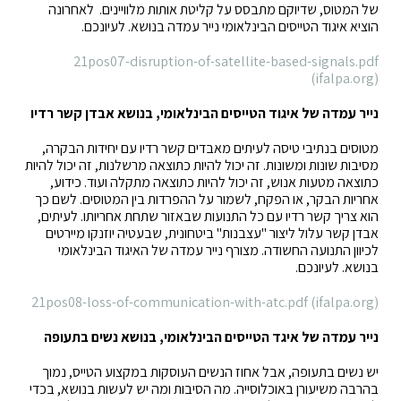
של המטוס, שדיוקם מתבסס על קליטת אותות מלוויינים. לאחרונה
הוציא איגוד הטייסים הבינלאומי נייר עמדה בנושא. לעיונכם.
21pos07-disruption-of-satellite-based-signals.pdf
(ifalpa.org)
נייר עמדה של איגוד הטייסים הבינלאומי, בנושא אבדן קשר רדיו
מטוסים בנתיבי טיסה לעיתים מאבדים קשר רדיו עם יחידות הבקרה,
מסיבות שונות ומשונות. זה יכול להיות כתוצאה מרשלנות, זה יכול להיות
כתוצאה מטעות אנוש, זה יכול להיות כתוצאה מתקלה ועוד. כידוע,
אחריות הבקר, או הפקח, לשמור על ההפרדות בין המטוסים. לשם כך
הוא צריך קשר רדיו עם כל התנועות שבאזור שתחת אחריותו. לעיתים,
אבדן קשר עלול ליצור "עצבנות" ביטחונית, שבעטיה יוזנקו מיירטים
לכיוון התנועה החשודה. מצורף נייר עמדה של האיגוד הבינלאומי
בנושא. לעיונכם.
21pos08-loss-of-communication-with-atc.pdf (ifalpa.org)
נייר עמדה של איגד הטייסים הבינלאומי, בנושא נשים בתעופה
יש נשים בתעופה, אבל אחוז הנשים העוסקות במקצוע הטייס, נמוך
בהרבה משיעורן באוכלוסייה. מה הסיבות ומה יש לעשות בנושא, בכדי