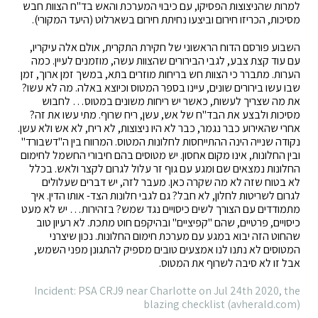
למרות שהניצוצות הפסיקו, עם כיבוי המערכת והאש בד"ח הצוות חבש
מסיכות, הכריזו חירום וביצעו נחיתת חירום בשארלוט (היעד המקורי).
השבוע פורסם הדוח הראשוני של חקירת התקרית, אולם אלה עיקריו,
עם עוד קצת צבע, לגבי הבירורים שהצוות עשה, מוזמנים לעיין. כמה
הערות. מתברר כי הצוות חש בריחות מוזרים בתא, במשך זמן ארוך, זמן
שבו עשו בירורים שונים, עיינו בספר המטוס וכיוצא באלה. מה לא עשו?
את מה שצריך לעשות, כאשר יש ריחות משונים במטוס… לחבוש
מסיכות ולבצע את הבד"ח של אש, עשן, ריח שרוף. מתי עשו את זה?
אחרי שהאירוע כבר נגמר, כבר לא היו ניצוצות, לא ריח, לא אש ולא עשן.
נקודה שנייה הינה ההתייחסות לחלונות המטוס. המרווח בין ה"דשבורד"
ובין החלונות, אינו מקום אחסון. יש מטוסים בהם חיבורי החשמל לחימום
החלונות נמצאים שם ומגע עם גוף זר עלול לגרום לקצר ולאש. בכלל
לא בטוח שזה לא מה שקרה כאן. מעבר לזה, יש דברים שעלולים
לגרום לשריטות לחלון, לא חבל? גם לגבי חלונות הצד- אותו הדין. איך
מתמודדים עם הצורך לשים כיסויים נגד שמש? בזהירות… יש לא מעט
כיסויים, פרטיים, שהם "קפיציים" ובהיקפם חוט מתכת. לא רעיון טוב
שהחוט הזה יבוא במגע עם מערכת חימום החלונות. נכון שיצרני
המטוסים לא נתנו לנו אמצעים טובים מספיק להתגונן מפני השמש,
אבל זו לא סיבה לשרוף את המטוס.
Incident: PSA CRJ9 near Charlotte on Jul 24th 2020, the
blazing checklist (avherald.com)