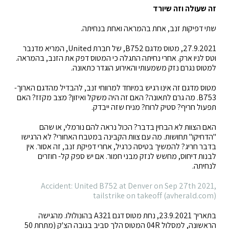
זה שעולה וזה שיורד
שתי דפיקות זנב, אחת בהמראה ואחת בנחיתה.
27.9.2021, מטוס מדגם B752, של חברת United, המריא מדנבר
וטס לניו ארק. אחרי נחיתה התגלה כי המטוס דפק את הזנב, בהמראה.
למטוס נגרם נזק משמעותי והאירוע הוגדר כתאונה.
מטוס מדגם זה אינו רגיש במיוחד למרווחי זנב, להבדיל מהדגם הארוך-
B753. מה גרם לתאונה? האם זה היה משקל ואיזון? מצב מקזז? האם
תפעול חריף? סטיק לרוח? מניח שזה ייבדק.
האם הצוות לא הבחין בדבר? הכול נראה להם נורמלי, או שהם
"הדחיקו" תחושות. מה עם צוות הקבינה במטבח האחורי? לא הרגישו
בדבר חריג? להמשיך בטיסה כרגיל, אחרי דפיקת זנב, זה אסור. אין
לבנות דיחוס, מחשש לנזק מבני חמור. אם יש ספק קל- חוזרים
לנחיתה.
Accident: United B752 at Denver on Sep 27th 2021,
tailstrike on takeoff (avherald.com)
בתאריך 23.9.2021, נחת מטוס דגם A321 בהונולולו. מהגישה
הראשונה, למסלול 04R המטוס הלך סביב בגובה הצ'ק (מתחת 50