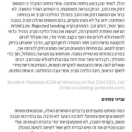
רגל). לאחר מכן ביצע נחיתה אחרונה. אחרי נחיתה התברר כי המטוס
דפק את הזנב. הנזק כנראה משמעותי, כי האירוע הוגדר כתאונה. לא
ברור אם המטוס דפק את הזנב במהלך ההליכה סביב או בנחיתה
האחרונה. ידוע על לא מעט מקרים, בהם מטוסים שהלכו סביב בגובה
נמוך מאד, דפקו זנב. התמרון נקרא Rejected landing. אין בספרות
הוראות מיוחדת לתמרון הזה, לעשות את נוהל הליכה סביב הרגיל. כדאי
להשגיח ולא להרים את האף בקצב מהיר מדי, מה שעלול לגרום
להקטנת מרווח הזנב ויותר התמדה לכיוון הקרקע, הדבר שאנחנו בדיוק
רוצים למנוע. גם פתיחת המנועים מביאה מומנט חזק להרמת אף,
בפרט במהירות מכשירית נמוכה. אין חשש גם מנגיעה במסלול, תוך כדי
התהליך, רק כדאי מאד שזה יהיה עם הגלגלים ולא עם הזנב. רבים
שואלים למה אחת הדוגמאות לתקריות חמורות, המחייבות דיווח מיידי
לחוקר הראשי, הינה הליכה סביב אחרי גובה ההחלטה. זו אחת הסיבות.
Accident: Hawaiian A21N at Honolulu on Sep 23rd 2021, tail
strike on landing (avherald.com)
ענייני צמיגים
כמה מאיתנו מתעניינים בדברים השחורים האלה, שנמצאים מתחת
למטוס ונקראים צמיגים? למרבה הצער לא הרבה. גם בהדרכות מבנה
מטוס, בקורסי הסבה, לא משקיעים יותר מדי בהכרת הצמיגים. אולי
רובנו מכירים את זה שיש הגדרת לחץ אוויר ליציאה לטיסה (מהו?)