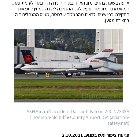
ארעה בשעת צהרים ומזג האוויר באזור השדה היה נאה. לעומת זאת,
המטוס עבר מזג אוויר פעיל לפני ההנמכה לשדה. נמתין לתוצאות
החקירה. כפי שניתן לראות מהתצלום שלמטה, מטוס המנהלים היה
בתצורת מטען.
ASN Aircraft accident Dassault Falcon 20C N283SA
Thomson-McDuffie County Airport, GA (aviation-
safety.net)
פגיעת ציפור ואש במנוע, 2.10.2021