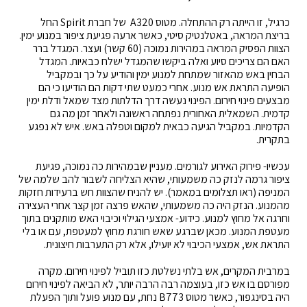
כרגיל, זו הייתה רק ההתחלה. מטוס A320 של חברת Spirit החל
בריצת המראה, באטלנטיק סיטי, כאשר ארעה פגיעת ציפור במנוע ימין.
הצוות הפסיק המראה במהירות נמוכה (60 קשר) ועצר. המגדל ברר
האם הם צריכים סיוע ואלה ביקשו שהמגדל ישלח כבאיות. המגדל
הבחין באש מהאזור שמתחת למנוע ימין והודיע על כך ובמקביל
הופיעה התראת אש מנוע. אחרי כמעט שתי דקות הם הודיעו כי הם
מבצעים פינוי חירום. הפינוי נעשה דרך הדלתות מצד שמאל ודלת ימין
קדמית. השמאלית האחורית נפתחה ראשונה ולאחר זמן מה גם
הקדמיות. במקביל הגיעה כבאית למקום וטפלה באש. איש לא נפגע
בתקרית.
עכשיו- פירוק האירוע לגורמים. מעניין שבמהירות כה נמוכה, פגיעת
ציפור גרמה לנזק כה משמעותי, שהיא הצליחה לשבור להב שלמה של
המניפה (ראו תצלומים במאמר). יש להניח שהצוות חש ברעידות חזקות
מהמנוע. הנזק היה כה משמעותי, שהאש פרצה זמן קצר אחרי העצירה
וחרגה אל מחוץ למנוע. כידוע- אמצעי הגילוי וכיבוי האש מותקנים בתוך
מעטפת המנוע. מכאן שברגע שאש חורגת מחוץ למעטפת, עם או בלי
התראת אש, אמצעי הכיבוי לא יועילו, אלא רק התערבות חיצונית.
במרבית המקרים, אש בלתי נשלטת כזו תוביל לפינוי חירום. מקרה
מפורסם בו אש כזו, בעוצמה רבה הרבה יותר, לא הביאה לפינוי חירום
היה בסינגפור, כאשר מטוס B773 נחת, עם מנוע פועל ותוך הפעלת