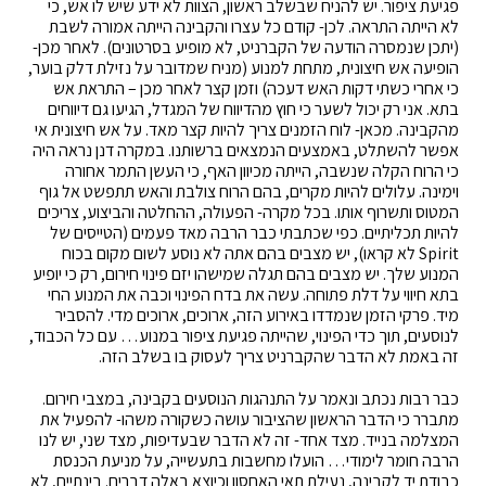
פגיעת ציפור. יש להניח שבשלב ראשון, הצוות לא ידע שיש לו אש, כי
לא הייתה התראה. לכן- קודם כל עצרו והקבינה הייתה אמורה לשבת
(יתכן שנמסרה הודעה של הקברניט, לא מופיע בסרטונים). לאחר מכן-
הופיעה אש חיצונית, מתחת למנוע (מניח שמדובר על נזילת דלק בוער,
כי אחרי כשתי דקות האש דעכה) וזמן קצר לאחר מכן – התראת אש
בתא. אני רק יכול לשער כי חוץ מהדיווח של המגדל, הגיעו גם דיווחים
מהקבינה. מכאן- לוח הזמנים צריך להיות קצר מאד. על אש חיצונית אי
אפשר להשתלט, באמצעים הנמצאים ברשותנו. במקרה דנן נראה היה
כי הרוח הקלה שנשבה, הייתה מכיוון האף, כי העשן התמר אחורה
וימינה. עלולים להיות מקרים, בהם הרוח צולבת והאש תתפשט אל גוף
המטוס ותשרוף אותו. בכל מקרה- הפעולה, ההחלטה והביצוע, צריכים
להיות תכליתיים. כפי שכתבתי כבר הרבה מאד פעמים (הטייסים של
Spirit לא קראו), יש מצבים בהם אתה לא נוסע לשום מקום בכוח
המנוע שלך. יש מצבים בהם תגלה שמישהו יזם פינוי חירום, רק כי יופיע
בתא חיווי על דלת פתוחה. עשה את בדח הפינוי וכבה את המנוע החי
מיד. פרקי הזמן שנמדדו באירוע הזה, ארוכים, ארוכים מדי. להסביר
לנוסעים, תוך כדי הפינוי, שהייתה פגיעת ציפור במנוע… עם כל הכבוד,
זה באמת לא הדבר שהקברניט צריך לעסוק בו בשלב הזה.
כבר רבות נכתב ונאמר על התנהגות הנוסעים בקבינה, במצבי חירום.
מתברר כי הדבר הראשון שהציבור עושה כשקורה משהו- להפעיל את
המצלמה בנייד. מצד אחד- זה לא הדבר שבעדיפות, מצד שני, יש לנו
הרבה חומר לימודי… הועלו מחשבות בתעשייה, על מניעת הכנסת
כבודת יד לקבינה, נעילת תאי האחסון וכיוצא באלה דברים. בינתיים, לא