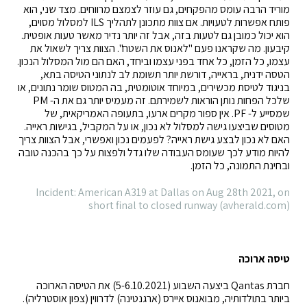
מוריד הרבה עומס מהפקחים, גם עוזר לצמצם מרווחים. מצד שני, הוא
פותח אפשרות לטעויות. אם צוות מתכונן לתהליך ILS למסלול מסוים,
הוא יכול כמובן גם לטעות בזה, אבל זה יותר נדיר מאשר טעות אופטית.
קיבעון. מה שקראנו פעם "לאנוס את השטח". הצוות צריך לשאול את
עצמו, כל הזמן, כל אחד בפני עצמו וביחד, האם הם מול המסלול הנכון.
הטסה ידנית, בראייה, דורשת יותר תשומת לב לנתוני הטיסה בתא,
בניגוד לטיסת מכשירים, במיוחד אוטומטית, בה המטוס שומר נתונים, או
שלכל הפחות נותן הוראות לשמירתם. זה מעמיס יותר גם את ה- PM
שמסייע ל- PF. אין ספור מקרים ארעו, בתעופה האמריקאית, של
מטוסים שביצעו גישה למסלול לא נכון, או על המקביל, בגישות ראייה.
האם לא נכון לבצע גישת ראייה? לפעמים נכון ואפשרי, אבל הצוות צריך
להיות מודע לכך שעומס העבודה שלו גדל ולפצות על כך בהכנה טובה
ובחינת התמונה, כל הזמן.
Incident: American A319 at Dallas on Aug 28th 2021, on
short final to closed runway (avherald.com)
טיסה ארוכה
חברת Qantas ביצעה השבוע (5-6.10.2021) את הטיסה הארוכה
ביותר בתולדותיה, מבואנוס איירס (ארגנטינה) לדרווין (צפון אוסטרליה).