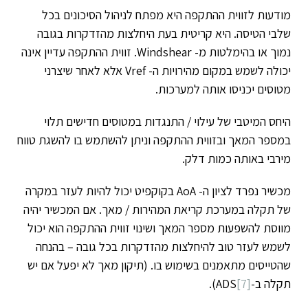
מודעות לזווית ההתקפה היא מפתח לניהול הסיכונים בכל
שלבי הטיסה. היא קריטית בעת היחלצות מהזדקרות בגובה
נמוך או בהימלטות מ- Windshear. זווית ההתקפה עדיין אינה
יכולה לשמש במקום מהירויות ה- Vref אלא לאחר שיצרני
מטוסים יכניסו אותה למערכות.
היחס המיטבי של עילוי / התנגדות במטוסים חדישים תלוי
במספר המאך ובזווית ההתקפה וניתן להשתמש בו להשגת טווח
מירבי באותה כמות דלק.
מכשיר נפרד לציון ה- AoA בקוקפיט יכול להיות לעזר במקרה
של תקלה במערכת קריאת המהירות / מאך. אם המכשיר יהיה
מווסת להשפעות מספר המאך ושינוי זווית ההתקפה הוא יכול
לשמש לעזר טוב להיחלצות מהזדקרות בכל גובה – בהנחה
שהטייסים מתאמנים בשימוש בו. (תיקון מאך לא יפעל אם יש
תקלה ב-ADS
[7]
).