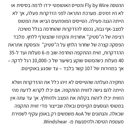
ההטסה Fly by Wire והטייס האוטומטי ירדו לרמה בסיסית או
לא היו זמינים. מערכת התראה לפני הזדקרות פעלה, אך לא
הייתה הגנה פעילה. הטייסים המופתעים הביאו את המטוס
למצב-אף גבוה, נכנסו להזדקרות שהוחרפה בגלל משיכה
רציפה של ה"סטיק" אחורנית והקיזוז שהצטרף ללחץ. מלבד
הפסקה קצרה של שחרור הלחץ על ה"סטיק" והפסקת אתראת
ההזדקרות, זווית ההתקפה הוחרפה שוב מ-6 מעלות ועד ל35-
40 מעלות כשהמטוס שוקע בשיעור של כ-10,000 רגל לדקה –
אך במהירות של 107 קשר בלבד – עד שפגע באוקיינוס.
החקירה העלתה שהטייסים לא זיהו כלל את ההזדקרות ושלא
הייתה להם גישה לזווית ההתקפה. אם יכלו לקרוא לדעת מהי
הזווית יכלו לזהות בקלות את המצב ולהיחלץ. אך עד עתה אין
במטוסי הנוסעים הקיימים ובאלה שבייצור מדי זווית התקפה
שכאלה. והנתונים של AoA משמשים רק באופן עקיף לשמירת
מעטפת הטיסה ולהימנעות מ- Windshear.