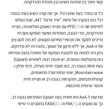
קשר ויותר בין מהירות השיוט ובין אזהרת ההזדקרות.
כל זה בסדר בעת שיוט רגיל. אך מה קורה כשיש בעיה בגובה
רב? כמו במקרה של טיסת "אייר פרנס" 447, שבה נעלמו
לטייסים שני ה-PFD
[4]
עם מצייני האופק המלאכותי, מצייני
ההזדקרות, מדי הגובה, המהירות ושיעור הנסיקה והם היו
צריכים לסקור את מכשירי החירום הקטנים. לא היה להם ציון
של ה-AoA, אך ללא תיקון של המאך, נתוניו היו לא מדויקים.
ניתן היה לצפות גם לתגובת הפתעה של משיכה בהגה ופתיחת
כוח בהיעלמות המסכים. יש סיבות רבות לשינויים (Upset)
בעת טיסה בגובה רב, כמו מעבר חזית פעילה, זרמי סילון ו-
Mountain wave, שינוי טמפרטורה פתאומיים,
קומולונימבוסים, התקרחות בגובה רב או חציית חזית
אינטר-טרופית מתכנסת.
מודעות ל-AoA היא חיונית בעת Upset המתרחש בגובה רב.
כך גם טוענים ה-FAA
[5]
וה-
[6]
EASA בהסברם כי טייסי