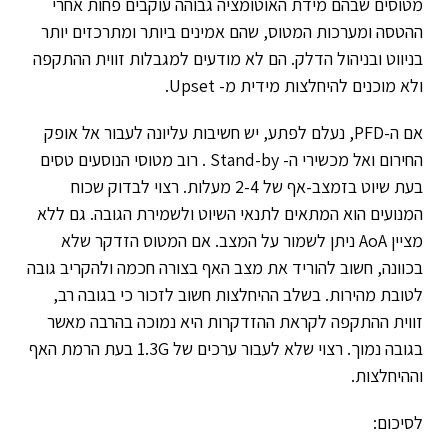
מטוסים שבהם מידת האוטומציה גבוהה עוקבים פחות אחרי
ההטסה ומערכות המטוס, שהם אמינים ביותר ומתרכזים יותר
בניווט ובניהול הדלק. הם לא מודעים למגבלות זווית ההתקפה
ולא מוכנים להיחלצות מידית מ- Upset.
אם ה-PFD, נעלם לפתע, יש חשיבות עליונה לעבור אל אופק
החירום ואל מכשירי ה- Stand-by . רוב מטוסי הנוסעים טסים
בעת שיוט בזמצב-אף של 2-4 מעלות. רצוי לבדוק שכוח
המנועים הוא המתאים לתנאי השיוט ולשמירת הגובה. גם ללא
מציין AoA ניתן לשמור על המצב. אם המטוס הזדקר שלא
בכוונה, חשוב להוריד את מצב האף בצורה חכמה ולהקריב גובה
לטובת מהירות. בשלב ההיחלצות חשוב לזכור כי בגובה רב,
זווית ההתקפה לקראת ההזדקרות היא נמוכה בהרבה מאשר
בגובה נמוך. רצוי שלא לעבור ערכים של 1.3G בעת הרמת האף
וההיחלצות.
לסיכום: