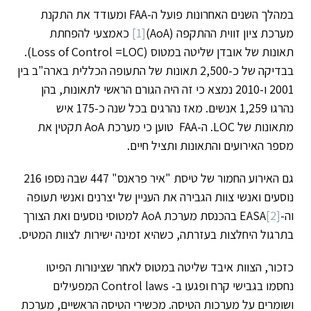
במהלך השנים האחרונות פועל ה-FAA ומעודד את התקנת
מערכת ציון זווית ההתקפה (AoA)
[1]
כאמצעי להפחתת
תאונות של אובדן שליטה במטוס (Loss of Control =LOC).
בבדיקה של כ-2,500 תאונות של התעופה הכללית בארה"ב בין
2001 ו-2010 נמצא כי זה היה הגורם הראשי לתאונות, בהן
נהרגו 1,259 אנשים. מאז נהרגים בכל שנה כ-175 איש
מתאונות של LOC. ה-FAA טוען כי מערכת AoA תקטין את
מספר האירועים והתאונות ותציל חיים.
גם האירוע החמור של טיסת "איר פראנס" 447 שבה נספו 216
נוסעים ואנשי צוות הגבירה את העניין של יצרנים ואנשי תעופה
וה-
[2]
EASA בהכנסת מערכת AoA למטוסי נוסעים ואת הצורך
בתרגול היחלצות בעזרתה, כשהיא זמינה ישירות לצוות המטיס.
כזכור, הצוות איבד שליטה במטוס לאחר שצינורות הפיטו
נחסמו בגבישי קרח ופגעו ב- Control laws המפעילים
ושומרים על מערכות הטיסה. מכשירי הטיסה הראשיים, מערכת