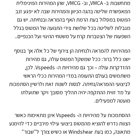
מתחשבות ב- VMCA, וב- VMCG, שהן המהירות המינימלית
המאפשרת שליטה בהגה הכיוון והמהירות שבה לא יפגע זנב
המטוס במסלול בעת הרמת האף בהמראה ובנחיתה. יש גם
מגבלות לשליטה בכל שלושת צירי התנועה של המטוס בגלל
השפעות של הצטברות קרח על משטחי ההיגוי ועל הכנפיים..
המהירויות להמראה ולנחיתה הן צירוף של כל אלה אך בנוסף
ישנו כלל ברור: ככל שמשקל המטוס עולה, גם מהירות
ההזדקרות עולה – וכך גם מהירויות ה- Vspeeds. לכן,
משתמשים בעולם התעופה במדי המהירות ככלי הראשי
לביצועי ההמראה/נחיתה. לנסות לשנות זאת ולרשיין הסתמכות
על מד זווית ההתקפה יהיה תהליך מסובך ויקר שתועלתו
מועטה למפעילים.
ההסתמכות על מהירויות ה- Vspeeds אינן מתאימות כאשר
הצוות נדרש להוציא מהמטוס ביצועי עילוי מירביים כדי להימנע
מתאונה, כמו בעת Windshear או כשיש צורך ל"שבור"