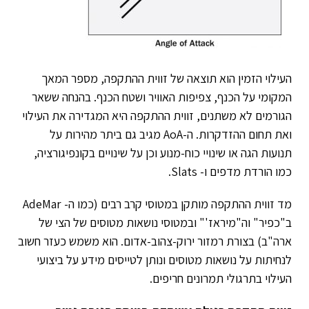
העילוי הזמין הוא תוצאה של זווית ההתקפה, מספר המאך
המקומי על הכנף, צפיפות האוויר ושטח הכנף. בהנחה ששאר
הגורמים לא משתנים, זווית ההתקפה היא המגדירה את העילוי
ואת תחום ההזדקרות. ה-AoA מגיב גם ביתר מהירות על
תנועות הגה או שינויי כוח-מנוע וכן על שינויים בקונפיגורציה,
כמו הורדת מדפים ו- Slats.
מד זווית ההתקפה מותקן במטוסי קרב רבים (כמו ה- AdeMar
ב"כפיר" וה"מיראז'" ובמטוסי נושאות מטוסים של הצי של
ארה"ב) בצורת רמזור ירוק-צהוב-אדום. הוא משמש כעזר חשוב
לנחיתות על נושאות מטוסים ונותן לטייסים מידע על ביצועי
העילוי בתרגולי תמרונים חריפים.