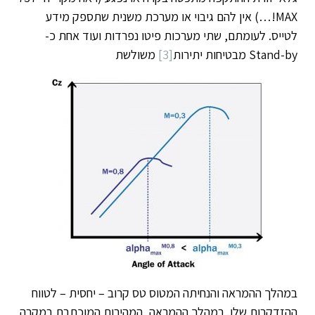
MAX!…) אין להם גיבוי או מערכת משנית שתספק מידע
לטייס. לעומתם, שתי מערכות פיטו נפרדות ועוד אחת כ-
Stand-by מבטיחות יתירות
[3]
משולשת
במהלך ההמראה והנחיתה המטוס טס קרוב – יחסית – לטווח
ההזדקרות שלו. במהלך ההמראה, המהירות המוכתבת במקרה