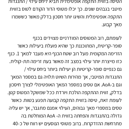
הטיסה בזווית התקפה אופטימלית תביא ליחס עילוי / התנגדות
מיטבי בגבהים שונים. כך יכלו מטוסי הדור הקודם לטוס בזווית
התקפה אופטימלית והשיגו יותר חסכון בדלק מאשר כששמרו
מאך קבוע.
לעומתם, רוב המטוסים המודרניים מצוידים בכנף
סופר-קריטית, המתוכננת כך שהיא פועלת ביעילות כאשר
הזרימה המקומית מעל רוב שטח הכנף היא מעבר למאך 1. כנף
כזו מייצרת יותר עילוי במצב זה מאשר בעת זרימה תת-קולית.
גם כנפיים סופר-קריטיות הן יעילות ביותר ביחס עילוי /
התנגדות המיטבי, אך מהירות השיוט תלויה גם במספר המאך
וגם ב-AoA. אם טסים במספר המאך האופטימלי לצורך חיסכון
בדלק, זווית ההתקפה הולכת ויורדת ככל שמשקל המטוס קטן.
לעומת זאת, טיסה בזווית התקפה קבועה תפגע בטווח. כאשר
טסים במספרי מאך גבוהים, העילוי אמנם מתגבר, אך יש עליה
גדולה בהתנגדות והפחתה בזווית ה- AoA המוחלטת בה
מתרחשת ההזדקרות. ברוב מטוסי הנוסעים יש רווח של כ-40