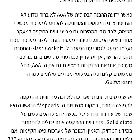
כאשר ידועה ההבנה הבסיסית של AoA לא ברור מדוע לא
העדיפו יצרני המטוסים והאוויוניקה להכניס למערכת מכשירי
הטיסה, לצד מדי המהירות גם מצייני זווית התקפה למעקב
אחרי ביצועי המטוס. ניסיונות מעטים בעבר ליצור מערכת שכזו
נעלמו כמעט לגמרי עם המעבר ל- Glass Cockpit והחמרת
תקנות הרישוי, אך יש עדיין כמה סוגי מטוסים בהם מורכבת
מערכת אתראת הזדקרות המציינת גם את ה- AoA, החל
ממטוסים קלים וכלה במטוסי-מנהלים סילוניים כמו ה-
Gulfstream.
יש שתי סיבות טובות שעד כה לא זכה מד זווית ההתקפה
לתפוצה נרחבת, במקום מהירויות ה- V speeds: הראשונה היא
שעד שיגיע הדור החדש של מכשירי הפיטו המבוססים על
Solid state, מדי זווית ההתקפה אינם יכולים להתחרות
במידע המדויק, האמין והמוכר של מערכות פיטו הקיימות. אם
גלאי זווית ההתקפה מתכסה בקרח או נפגע (ראה מקרי ה- 737