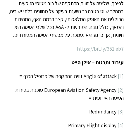
לפיכך, שליטה על זווית ההתקפה של רוב מטוסי הנוסעים
במהלך שיוט בגובה רב נשענת בעיקר על מחוונים בלתי ישירים,
הכוללים את האופק המלאכותי, קצב הרמת האף, המהירות
והמאך, כולל גובה. המודעות ל- AoA בכל שלבי הטיסה היא
חיונית, אך כרגע היא נסמכת על מכשירי הטיסה המסורתיים.
https://bit.ly/351ieb7
עיבוד ותרגום – אילן הייט
[1]
Angle of attack זווית ההתקפה של פרופיל הכנף =
[2]
European Aviation Safety Agency סוכנות בטיחות
הטיסה האירופית =
Redundancy
[3]
Primary Flight display
[4]