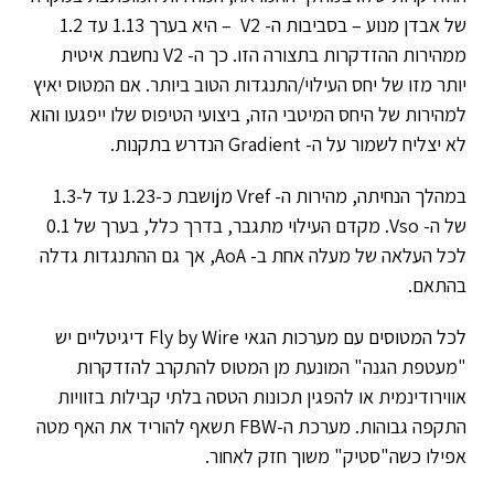
של אבדן מנוע – בסביבות ה- V2 – היא בערך 1.13 עד 1.2
ממהירות ההזדקרות בתצורה הזו. כך ה- V2 נחשבת איטית
יותר מזו של יחס העילוי/התנגדות הטוב ביותר. אם המטוס יאיץ
למהירות של היחס המיטבי הזה, ביצועי הטיפוס שלו ייפגעו והוא
לא יצליח לשמור על ה- Gradient הנדרש בתקנות.
במהלך הנחיתה, מהירות ה- Vref מjושבת כ-1.23 עד ל-1.3
של ה- Vso. מקדם העילוי מתגבר, בדרך כלל, בערך של 0.1
לכל העלאה של מעלה אחת ב- AoA, אך גם ההתנגדות גדלה
בהתאם.
לכל המטוסים עם מערכות הגאי Fly by Wire דיגיטליים יש
"מעטפת הגנה" המונעת מן המטוס להתקרב להזדקרות
אווירודינמית או להפגין תכונות הטסה בלתי קבילות בזוויות
התקפה גבוהות. מערכת ה-FBW תשאף להוריד את האף מטה
אפילו כשה"סטיק" משוך חזק לאחור.