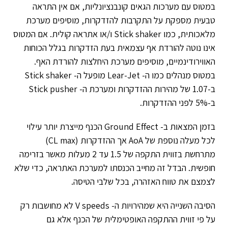
במטוס עם מערכות הגאים קונבנציונליות, אם אין התראה
טבעית מספקת על התקרבות להזדקרות, מוסיפים מערכת
מלאכותית, כמו Stick shaker ו/או אתראה קולית. אם המטוס
אינו נוטה להורדת אף עצמאית בעת הזדקרות בגלל הכוחות
האווירודינמיים, מוסיפים מערכת היחלצות להורדת האף.
במטוס מנהלים כמו ה- Lear-Jet מופעל ה- Stick shaker
ב-1.07 של מהירות ההזדקרות ומערכת ה- Stick pusher
ב-5% לפני ההזדקרות.
בזמן המצאות ב- Ground Effect הכנף מייצרת יותר עילוי
לכל מעלה נוספת של AoA אך ההזדקרות (CL max)
מתרחשת בזווית התקפה של 1.5 עד 2 מעלות מאשר בזרימה
חופשית. הבדל זה מחייב הכנסתו למערכת האתראה, כדי שלא
לצמצם את טווח האזהרה, בכל שלבי הטיסה.
הסיבה השנייה היא שמהירויות ה- V speeds לא מחושבות רק
על פי זווית ההתקפה האופטימלית של הכנף אלא גם