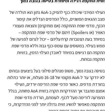
זווית התקפה רגילה ומיוחדת בטיסה בגובה נמוך
העילוי המירבי שיכולה כנף להפיק ב-AoA נתון הוא תולדה של
מצב ההגאים המשניים, כולל המדפים הגדלים את קימור
הכנף, מדפי שפת ההתקפה (אם מותקנים) והוצאת מעצורי
האוויר (או Spoilers) זיהום של מדפי שפת ההתקפה –
במיוחד בעת הצטברות קרח עליהם – יכול לגרום לפגיעה של
ממש בעילוי. במטוסים עם עומס-כנף גבוה וללא מדפי שפת
התקפה הם רגישים במיוחד לאובדן העילוי הזמין, בזוויות
התקפה גבוהות.
בטיסה בגובה נמוך, מטוס מנהלים סילוני בעל ביצועים גבוהים
לא יזדקר עד ל-AoA מקומי של 16-18 מעלות, או יותר כתלות
בהורדת מדפים. כאשר מדפי שפת הזרימה יורדים, העילוי
אמנם מתגבר אך ההזדקרות תקרה בזווית AoA פחותה, בגלל
ההפרעה לזרימה מעל לכנף. לעומתם, הורדת מדפי שפת
ההתקפה מאפשר להשיג זווית גדולה יותר לפני ההזדקרות, כי
הם מעכבים את ניתוק זרימת האוויר.