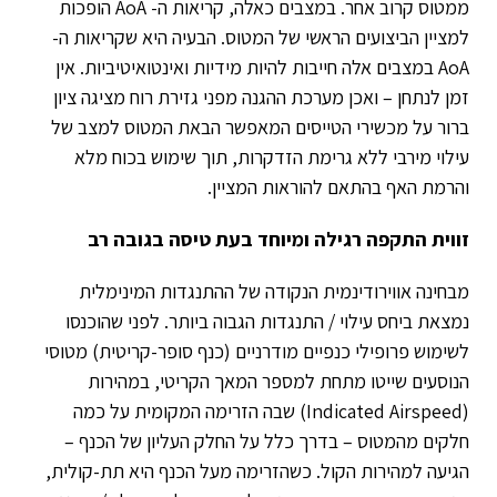
ממטוס קרוב אחר. במצבים כאלה, קריאות ה- AoA הופכות
למציין הביצועים הראשי של המטוס. הבעיה היא שקריאות ה-
AoA במצבים אלה חייבות להיות מידיות ואינטואיטיביות. אין
זמן לנתחן – ואכן מערכת ההגנה מפני גזירת רוח מציגה ציון
ברור על מכשירי הטייסים המאפשר הבאת המטוס למצב של
עילוי מירבי ללא גרימת הזדקרות, תוך שימוש בכוח מלא
והרמת האף בהתאם להוראות המציין.
זווית התקפה רגילה ומיוחד בעת טיסה בגובה רב
מבחינה אווירודינמית הנקודה של ההתנגדות המינימלית
נמצאת ביחס עילוי / התנגדות הגבוה ביותר. לפני שהוכנסו
לשימוש פרופילי כנפיים מודרניים (כנף סופר-קריטית) מטוסי
הנוסעים שייטו מתחת למספר המאך הקריטי, במהירות
(Indicated Airspeed) שבה הזרימה המקומית על כמה
חלקים מהמטוס – בדרך כלל על החלק העליון של הכנף –
הגיעה למהירות הקול. כשהזרימה מעל הכנף היא תת-קולית,