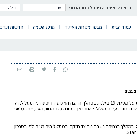
הרשם לרשימת הדיוור לציבור הרחב:
עמוד הבית
|
מבנה ומטרות האיגוד
|
מרכז השמה
|
חדשות ועדכו
מטוס מדגם A320, של חברת Avion Express, נחת על מסלול 19 בוילנה. במהלך הריצה המטוס ירד ימינה מהמסלול, רץ
ות בחזרה על המסלול. לאחר זמן המתנה קצר הצוות הסיע את המטוס
. במהלך הנחיתה נשבה רוח צד חזקה. המסלול היה רטוב. לפי הסרטון