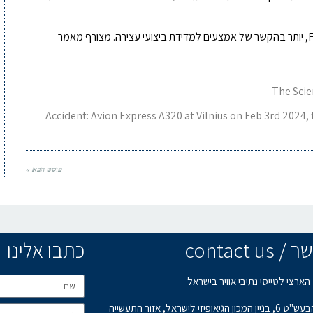
לנושא Hydroplaning יש התייחסות קצרה ב-FCTM, יותר בהקשר של אמצעים למדידת ביצועי עצירה. מצורף מאמר
The Scie
Accident: Avion Express A320 at Vilnius on Feb 3rd 2024
פוסט הבא »
contact u
כתבו אלינו
הארצי לטייסי נתיבי אוויר בישראל
רחוב הבעש"ט 6, בניין המכון הגיאופיזי לישראל, אזור התעשייה