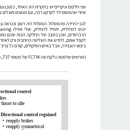
שני חלקים עיקריים יש בתקרית הזו. האחד, כמובן 
אחרי שהמטוס ירד לקרקע רכה, עם מנועים פועלים ב
לגבי הירידה מהמסלול. המסלול היה רטוב וכנראה ע
הרברסרים, שכן במצב של החלקה הכוח שהם נותנים
לקפל אותם, לחדש את השליטה הרוחבית ורק לאחר מכ
ביצועי העצירה, אבל באיזון השיקולים, קודם כל צריך
התרשים שלמטה נלקח מה-FCTM של מטוסי 737, תרשים זהה יש ב-FCTM של מטוסי 777/787