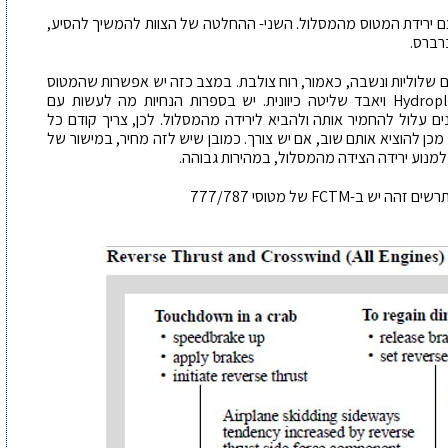
עצם ירידת המטוס מהמסלול. השני- ההחלטה של הצוות להמשיך להסיע,
רברס.
ם שלוליות ונשבה, כאמור, רוח צולבת. במצב כזה יש אפשרות שהמטוס
יכנס לשלולית, יתחיל להחליק, אולי אפילו Hydroplaning ויאבד שליטה כיוונית. יש בספרות הנחיות מה לעשות עם
 עלול להחמיר אותה ולהביא לירידה מהמסלול. לכן, צריך קודם כל
ן להוציא אותם שוב, אם יש צורך. כמובן שיש לזה מחיר, במישור של
 למנוע ירידה הצידה מהמסלול, במהירות גבוהה.