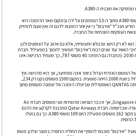
חברת Emirates הודיעה כי היא תקבל רק עוד 14 מטוסי A380 מתוך ה-53 המוזמנים על ידה ובמקום שאר ההזמנה היא
A ו- A350-900. כתוצאה מכך הודיע מנכ"ל "אירבוס" כי אין יותר הזמנות לדגם זה ואין טעם להחזיק
המנכ"ל תום אנדרס (Tom Enders) אמר כי "ה-380 הוא לא רק הישג טכנולוגי ותעשייתי, אלא גם אהוב על הנוסעים ולכן
בי האוויר עוד שנים רבות ו"אירבוס" תמשיך לתמוך במפעיליו". חברת
Emirates מתכננת להפעיל את המטוס מעבר לשנת 2030. (החברה גם הזמינה 40 מטוסי 787, כך שעתיד הרכישה אינו
 המטוס האזרחי הגדול ביותר אינה מפתיעה, אך היא מדגישה איך
תחזיתה של "אירבוס" לפרוייקט של מיליארדים שהתחיל בשנת 2000 הייתה מוטעית. במקום 1500 מטוסים נקנו רק 234,
פחות מחמישית. האחרונה לביטול רכישת ה- A380 היתה QANTAS האוסטרלית שביטלה הזמנה של שמונה מטוסים מתוך
ה-A380 התחיל את שירותו ב-2007 בחברת Singapore Airlines, אך זו כבר הוציאה מהשירות שני מטוסים. חברת Air
France מתכננת להוציא מהשירות שלושה מתוך העשרה שברשותה. חברת Qatar Airways מתכננת לקרקע את הדגם
לאחר עשר שנות שירות. חברת Emirates שהזמינה במקור 162 מטוסים מפעילה היום 109 מטוסי A380. כך גם בוטלו
ו את תאגיד "אירבוס" מוכנות להוסיף את החוליה החסרה במוצר שלהן: מטוס