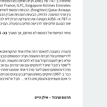
ה-787 וה- A350 הקטינה את ההצדקה הכל
יותר הם גם זולים יותר לרכישה וזולים בהפעלה. הם יכלו לפע
מחיר הפיתוח של המטוס לא פורסם, אך מוערך
בכ- 25 מיליארד אירו (
(הערה: כתגובה למאמר הזה שלח אחד מהקוראים את ה
מרכזי והטסתם משם ליעד מרכזי אחר שממנו יפוזרו ש
כבר ב-1997 התקיים בוושינגטון דיון בין נציג
כי אינם מעוניינים והעסק אינו כדאי… חבל ש"אירבוס
תרגום ועיבוד – אילן הייט