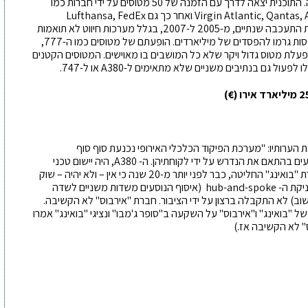
שיתחרה ב-747 של בואינג ויביא רווחים כמו המתחרה. התוכנית יצאה לדרך עם הזמנה של 50 מטוסים על ידי חברות כמו
Virgin Atlantic, Qantas, Air France, ILFC, Singapore Airlines Emirates ואחר כך גם Lufthansa, FedEx
(freighter) Qatar Airways. הכנסת המטוס לשירות התעכבה שנתיים, מ-2005 ל-2007, בגלל מערכות חיווט לא תואמות
בין יצרני המשנה. הדחיה, הבעיות הטכניות ואבדן הכנסות גרמו להפסדים של מיליארדים. הופעתם של מטוסים כמו ה-777,
כלית להפעלת מטוס גדול ויקר שלא כל המושבים בו מאוישים. המטוסים הקטנים
ול גם בנתיבים משניים שלא מתאימים ל-A380 או ל-747.
€)
ערותיו: "מערכת הפיקוד הכלכלי האירופי נכנעת סוף סוף
לדרישותיהן של חברות התעופה ויצרני המטוסים מבצעים בהתאם את הנדרש על ידי לקוחתיהן. ה- A380, היה יישום טכני
שלא כיוון לטעם הקהל וגם לא לחברות התעופה. חברת "בואינג" החליטה, כבר לפני יותר מ-20 שנה כי אין – ולא יהיה – שוק
ל"סופר ג'מבו" שיוכל להתקיים עם שני יצרנים. גם טכניקת ה- hub-and-spoke (איסוף הנוסעים משדות משניים לשדה
וב) לא התקבלה ברצון על ידי הציבור. חברת "אירבוס" לא הקשיבה.
ים טכניים של "בואינג" ו"אירבוס" על השקעה ב"סופר ג'מבו" ונציגי "בואינג" אמרו
" לא הקשיבה אז.)