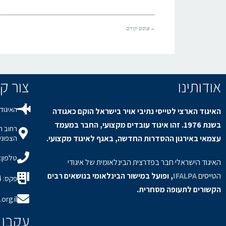
« פוסט קודם
אודותינו
צור קשר / s
האיגוד 
האיגוד הארצי לטייסי נתיבי אויר בישראל הוקם כאגודה
בשנת 1976. זהו איגוד עובדים מקצועי, החבר במעמד
עצמאי באירגון ההסדרות החדשה, באגף לאיגוד מקצועי.
הצפוני,
טלפון: 8-9150694
האיגוד הישראלי חבר בפדרצית הבינלאומית של איגודי
הטייסים
IFALPA
, ופועל במישור הבינלאומי בנושאים רבים
פקס: 08-9150934
הקשורים לתעופה מסחרית.
org.il
עקבו 